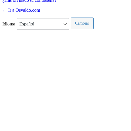
¿Has olvidado tu contraseña?
← Ir a Osvaldo.com
Idioma