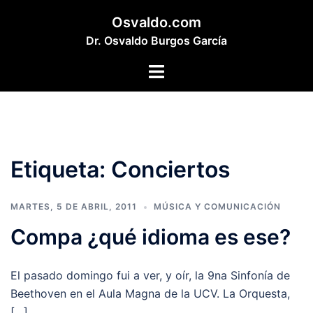
Saltar
Osvaldo.com
al
Dr. Osvaldo Burgos García
contenido
Alternar
menú
Etiqueta:
Conciertos
MARTES, 5 DE ABRIL, 2011
MÚSICA Y COMUNICACIÓN
Compa ¿qué idioma es ese?
El pasado domingo fui a ver, y oír, la 9na Sinfonía de
Beethoven en el Aula Magna de la UCV. La Orquesta,
[…]