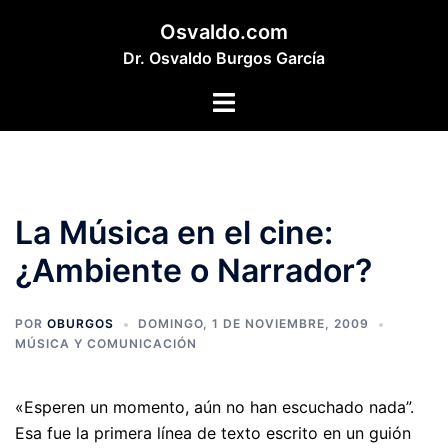
Saltar
Osvaldo.com
al
Dr. Osvaldo Burgos García
contenido
Alternar
menú
La Música en el cine:
¿Ambiente o Narrador?
POR
OBURGOS
DOMINGO, 1 DE NOVIEMBRE, 2009
MÚSICA Y COMUNICACIÓN
«Esperen un momento, aún no han escuchado nada”.
Esa fue la primera línea de texto escrito en un guión